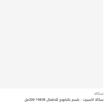
سكالا
سكالا اكسبرت - بلسم بالبابونج للاطفال 19838-200مل