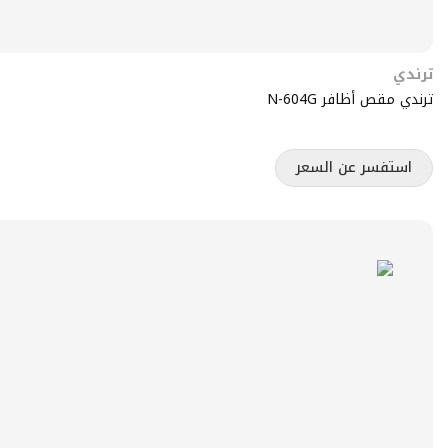
ترندي
ترندي مقص أظافر N-604G
استفسر عن السعر