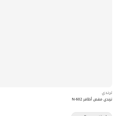
ترندي
ترندي مقص أظافر N-602